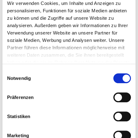
Wir verwenden Cookies, um Inhalte und Anzeigen zu
Die Schwindelfreien durften anschließend noch den
personalisieren, Funktionen für soziale Medien anbieten
Kuchlbauer Turm besteigen. Von dort oben hat man eine
zu können und die Zugriffe auf unsere Website zu
analysieren. Außerdem geben wir Informationen zu Ihrer
sensationelle Aussicht über ganz Abensberg – natürlich
Verwendung unserer Website an unsere Partner für
haben wir auch die Stanglmeier Hauptverwaltung und
soziale Medien, Werbung und Analysen weiter. Unsere
den Bauhof entdeckt 😊
Partner führen diese Informationen möglicherweise mit
weiteren Daten zusammen, die Sie ihnen bereitgestellt
Wir sind schon sehr gespannt, wenn wir unser selbst
haben oder die sie im Rahmen Ihrer Nutzung der Dienste
gebrautes Bier bald trinken dürfen. Prost! 🍺
gesammelt haben.
Einwilligungsauswahl
Notwendig
Präferenzen
Statistiken
Marketing