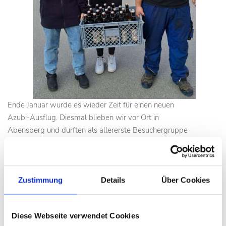
Ende Januar wurde es wieder Zeit für einen neuen
Azubi-Ausflug. Diesmal blieben wir vor Ort in
Abensberg und durften als allererste Besuchergruppe
die Microbrauerei der Brauerei Kuchlbauer testen. Vom
Malz schroten über das Maischen und Läutern bis hin
zum Kochen: Unsere Azubis durften die Entstehung ihres
eigenen Bieres vom ersten Schritt an begleiten – und
Zustimmung
Details
Über Cookies
natürlich fleißig mithelfen. Zwischendrin gab es jede
Menge Infos über Zutaten und Geschichte des Bieres,
Diese Webseite verwendet Cookies
eine kleine Bierprobe und Besichtigung der Brauerei.