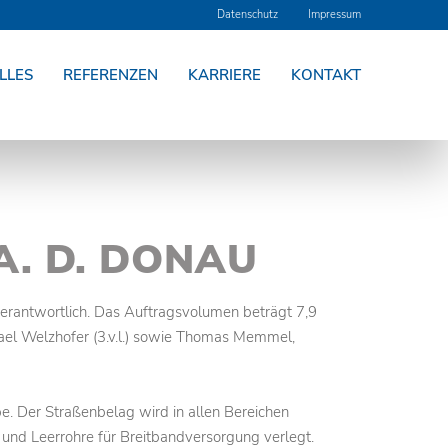
Datenschutz
Impressum
LLES
REFERENZEN
KARRIERE
KONTAKT
. D. DONAU
u verantwortlich. Das Auftragsvolumen beträgt 7,9
chael Welzhofer (3.v.l.) sowie Thomas Memmel,
e. Der Straßenbelag wird in allen Bereichen
t und Leerrohre für Breitbandversorgung verlegt.