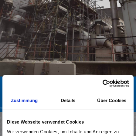
EINHAUSUNG KAMIN DER
MÜLLVERBRENNUNGSANLAGE
DER KELHEIM FIBRES GMBH
Zustimmung
Details
Über Cookies
Diese Webseite verwendet Cookies
Im Rahmen des Reinigungsstillstandes der werkseigenen
Wir verwenden Cookies, um Inhalte und Anzeigen zu