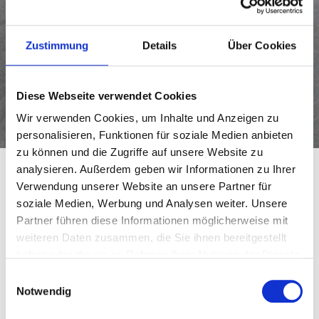
Wir sanieren und bauen innerhalb des Werksgeländes alle
notwendigen Überquerungen von der einfachen Rohrüberfahrt
bis hin zu komplexen Straßenbrücken für den
Zustimmung
Details
Über Cookies
Schwerlastverkehr.
Ein gut ausgebautes Straßennetzwerk ist essenziell für
geplante Modernisierungen der Anlagentechnik sowie
Diese Webseite verwendet Cookies
schnelles Eingreifen von Rettungsdiensten im Alarmfall.
Wir verwenden Cookies, um Inhalte und Anzeigen zu
personalisieren, Funktionen für soziale Medien anbieten
zu können und die Zugriffe auf unsere Website zu
analysieren. Außerdem geben wir Informationen zu Ihrer
Verwendung unserer Website an unsere Partner für
soziale Medien, Werbung und Analysen weiter. Unsere
Partner führen diese Informationen möglicherweise mit
weiteren Daten zusammen, die Sie ihnen bereitgestellt
haben oder die sie im Rahmen Ihrer Nutzung der Dienste
gesammelt haben.
Einwilligungsauswahl
Notwendig