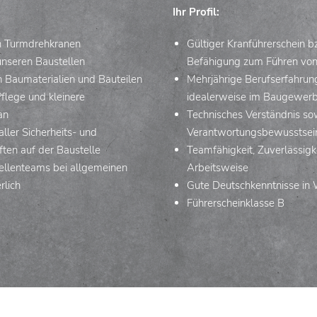
Ihr Profil:
n Turmdrehkranen
Gültiger Kranführerschein 
unseren Baustellen
Befähigung zum Führen vo
on Baumaterialien und Bauteilen
Mehrjährige Berufserfahrung
flege und kleinere
idealerweise im Baugewer
an
Technisches Verständnis so
ller Sicherheits- und
Verantwortungsbewusstsei
ften auf der Baustelle
Teamfähigkeit, Zuverlässigke
ellenteams bei allgemeinen
Arbeitsweise
rlich
Gute Deutschkenntnisse in W
Führerscheinklasse B