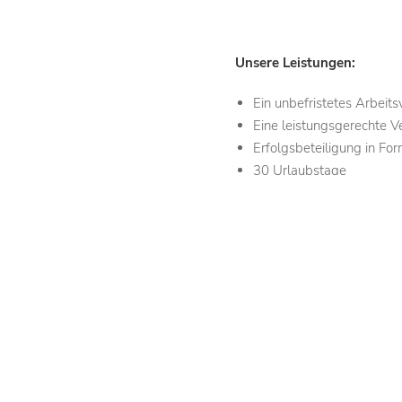
Unsere Leistungen:
Ein unbefristetes Arbeits
Eine leistungsgerechte V
Erfolgsbeteiligung in F
30 Urlaubstage
Familiäre Unternehmensk
Teamevents
Arbeiten mit modernste
Erstklassige Aufstiegsch
Finanzierte Weiterbildu
Faire Arbeitszeiten mit 
Bikeleasing
Betriebliche Altersvorso
Kostenlose Mitfahrgeleg
Beschäftigung in der Reg