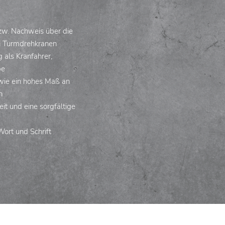
bzw. Nachweis über die
n Turmdrehkranen
 als Kranfahrer,
be
wie ein hohes Maß an
n
it und eine sorgfältige
ort und Schrift