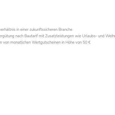
verhältnis in einer zukunftssicheren Branche
ergütung nach Bautarif mit Zusatzleistungen wie Urlaubs- und Wei
orm von monatlichen Wertgutscheinen in Höhe von 50 €
ultur mit flachen Hierarchien, gelebter Wertekultur und kurzen En
m technischem Equipment
ancen
ngen und Schulungen
Arbeitszeitkonten und Saison-KUG in den Wintermonaten
rge
enheit in Firmenfahrzeugen
ion