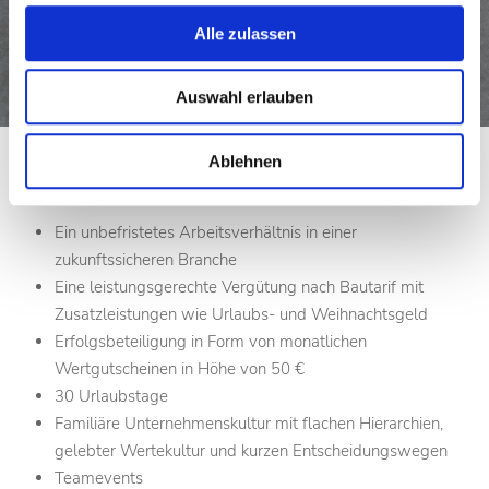
Handwerkliches Geschick und technisches Verständnis
Teamfähigkeit, Zuverlässigkeit und eigenständige
Alle zulassen
Arbeitsweise
Gute körperliche Fitness und Belastbarkeit
Auswahl erlauben
Solide Deutschkenntnisse
Ablehnen
Unsere Leistungen:
Ein unbefristetes Arbeitsverhältnis in einer
zukunftssicheren Branche
Eine leistungsgerechte Vergütung nach Bautarif mit
Zusatzleistungen wie Urlaubs- und Weihnachtsgeld
Erfolgsbeteiligung in Form von monatlichen
Wertgutscheinen in Höhe von 50 €
30 Urlaubstage
Familiäre Unternehmenskultur mit flachen Hierarchien,
gelebter Wertekultur und kurzen Entscheidungswegen
Teamevents