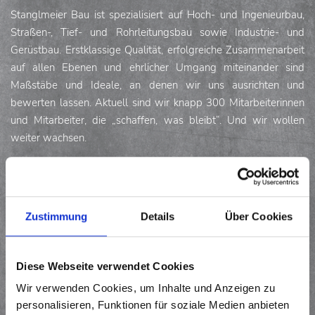
Stanglmeier Bau ist spezialisiert auf Hoch- und Ingenieurbau,
Straßen-, Tief- und Rohrleitungsbau sowie Industrie- und
Gerüstbau. Erstklassige Qualität, erfolgreiche Zusammenarbeit
auf allen Ebenen und ehrlicher Umgang miteinander sind
Maßstäbe und Ideale, an denen wir uns ausrichten und
bewerten lassen. Aktuell sind wir knapp 300 Mitarbeiterinnen
und Mitarbeiter, die „schaffen, was bleibt“. Und wir wollen
weiter wachsen.
Zur Verstärkung unseres Teams suchen wir für unsere
Industriebaustellen in den Raffineriestandorten
Kösching/Vohburg/Neustadt a. d. Donau/Münchsmünster eine*n
Zustimmung
Details
Über Cookies
SCHALUNGSZIMMERER*IN IM
Diese Webseite verwendet Cookies
INDUSTRIEBAU (M/W/D)
Wir verwenden Cookies, um Inhalte und Anzeigen zu
Ihre Aufgaben:
personalisieren, Funktionen für soziale Medien anbieten