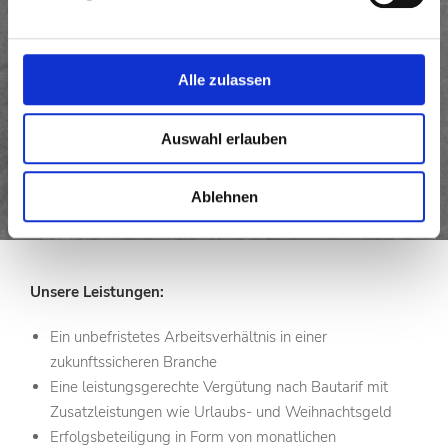
Begeisterung und Leidenschaft in Ihrem Berufsbild mit
entsprechender Fach-, Methoden- und Sozialkompetenz
Absolutes Qualitätsbewusstsein mit Kenntnis der techn.
Regelwerke
Alle zulassen
Kenntnisse der gängigen Normen und Vorschriften im
Straßen- und Tiefbau
Auswahl erlauben
Selbstständige, zielorientierte und wirtschaftlich geprägte
Arbeitsweise
Ablehnen
Flexibilität und Einsatzbereitschaft, absolute Zuverlässigkeit
Gute Deutschkenntnisse
Unsere Leistungen:
Ein unbefristetes Arbeitsverhältnis in einer
zukunftssicheren Branche
Eine leistungsgerechte Vergütung nach Bautarif mit
Zusatzleistungen wie Urlaubs- und Weihnachtsgeld
Erfolgsbeteiligung in Form von monatlichen