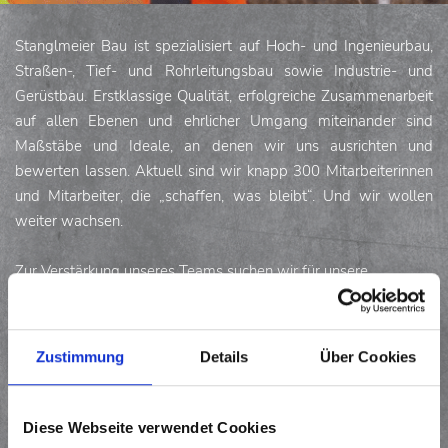
Stanglmeier Bau ist spezialisiert auf Hoch- und Ingenieurbau,
Straßen-, Tief- und Rohrleitungsbau sowie Industrie- und
Gerüstbau. Erstklassige Qualität, erfolgreiche Zusammenarbeit
auf allen Ebenen und ehrlicher Umgang miteinander sind
Maßstäbe und Ideale, an denen wir uns ausrichten und
bewerten lassen. Aktuell sind wir knapp 300 Mitarbeiterinnen
und Mitarbeiter, die „schaffen, was bleibt“. Und wir wollen
weiter wachsen.
Zur Verstärkung unseres Teams suchen wir für unsere
regionalen Bauprojekte eine*n
Zustimmung
Details
Über Cookies
VORARBEITER*IN FÜR STRASSEN- U
ND TIEFBAU / ROHRLEITUNGSBAU (
Diese Webseite verwendet Cookies
M/W/D)