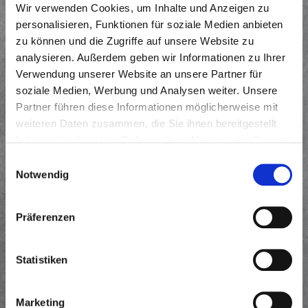
Wir verwenden Cookies, um Inhalte und Anzeigen zu
Ihre Aufgaben:
personalisieren, Funktionen für soziale Medien anbieten
zu können und die Zugriffe auf unsere Website zu
Anleitung und Beaufsichtigung der Facharbeiter in einem
analysieren. Außerdem geben wir Informationen zu Ihrer
definierten Aufgabenbereich
Verwendung unserer Website an unsere Partner für
Sicherstellung der Arbeitsqualität
soziale Medien, Werbung und Analysen weiter. Unsere
Mitarbeit auf der Baustelle
Partner führen diese Informationen möglicherweise mit
Unterstützung bei der Umsetzung der vom Polier
weiteren Daten zusammen, die Sie ihnen bereitgestellt
vorgegebenen Arbeitspläne
haben oder die sie im Rahmen Ihrer Nutzung der Dienste
Kontrolle der Einhaltung von Sicherheitsvorschriften
gesammelt haben.
Einwilligungsauswahl
Meldung von Problemen und Fortschritten an den Polier
Notwendig
Ihr Profil:
Präferenzen
Abgeschlossene Berufsausbildung als Straßenbauer oder
ähnliches
Statistiken
Ausbildung zum Vorarbeiter oder mehrjährige
Berufserfahrung
Marketing