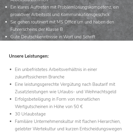
Ein klares Auftreten mit Problemlösungskompetenz, ein
proaktiver Arbeitsstil und Kommunikationsgeschick
Sie gehen routiniert mit MS Office um und haben den
Führerscheins der Klasse B
Gute Deutschkenntnisse in Wort und Schrift
Unsere Leistungen:
Ein unbefristetes Arbeitsverhältnis in einer
zukunftssicheren Branche
Eine leistungsgerechte Vergütung nach Bautarif mit
Zusatzleistungen wie Urlaubs- und Weihnachtsgeld
Erfolgsbeteiligung in Form von monatlichen
Wertgutscheinen in Höhe von 50 €
30 Urlaubstage
Familiäre Unternehmenskultur mit flachen Hierarchien,
gelebter Wertekultur und kurzen Entscheidungswegen