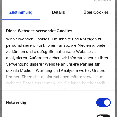
GERÜSTBAU-KOLONNENFÜHRER*IN
(M/W/D)
Zustimmung
Details
Über Cookies
Ihre Aufgaben:
Diese Webseite verwendet Cookies
Arbeitsvorbereitung mit eingehender Kenntnis der Montage-
Pläne, Organisation der Materialliste und effektiver
Wir verwenden Cookies, um Inhalte und Anzeigen zu
Personaleinsatzplanung
personalisieren, Funktionen für soziale Medien anbieten
Fachliche Anleitung von Gerüstbauern, Werkern und Helfer
zu können und die Zugriffe auf unsere Website zu
zur sach- und fachgerechten Aufstellung der verschiedenen
analysieren. Außerdem geben wir Informationen zu Ihrer
Gerüstsysteme und Gerüstarten, wobei Sie im Team von
Verwendung unserer Website an unsere Partner für
zwei bis drei Mitarbeitern bei Bedarf auch selbst als
soziale Medien, Werbung und Analysen weiter. Unsere
Partner führen diese Informationen möglicherweise mit
Gerüstbauer mitarbeiten und Vorbildfunktion ausüben
weiteren Daten zusammen, die Sie ihnen bereitgestellt
Sie sind verantwortlich für die Unterweisung der
haben oder die sie im Rahmen Ihrer Nutzung der Dienste
unterstellten Mitarbeiter in Arbeits-, Gesundheits-und
gesammelt haben.
Umweltbelangen, beachten die gängigen Vorschriften und
Einwilligungsauswahl
Notwendig
Regelwerke und geben errichtete Gerüste nach §10
BetrSichV nach Prüfung frei
Kontrollieren der Arbeiten, erkennen und korrigieren ggf.