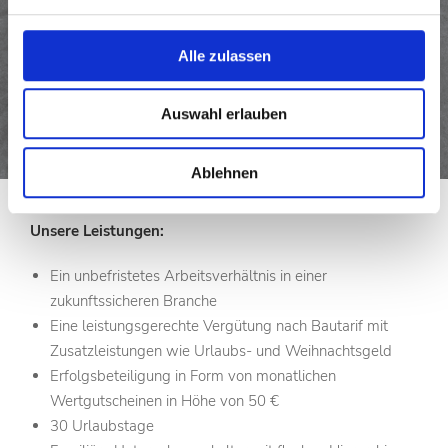
Verlässlichkeit, Fleiß und Umsicht
Qualitäts- und Leistungsbewusstsein, Teamfähigkeit,
Alle zulassen
Begeisterung und Leidenschaft für Ihren Beruf
Wünschenswert wäre die Fahrerlaubnis nach
Auswahl erlauben
Führerscheinklasse C zum Führen von Kombis und kl.
Transportfahrzeugen
Solide Deutschkenntnisse
Ablehnen
Unsere Leistungen:
Ein unbefristetes Arbeitsverhältnis in einer
zukunftssicheren Branche
Eine leistungsgerechte Vergütung nach Bautarif mit
Zusatzleistungen wie Urlaubs- und Weihnachtsgeld
Erfolgsbeteiligung in Form von monatlichen
Wertgutscheinen in Höhe von 50 €
30 Urlaubstage