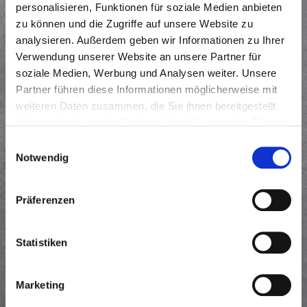
personalisieren, Funktionen für soziale Medien anbieten
Fachgerechtes Erstellen von Unterbauten, Straßenbelägen,
zu können und die Zugriffe auf unsere Website zu
Entwässerungssystemen, Baugruben usw.
analysieren. Außerdem geben wir Informationen zu Ihrer
Fachgerechtes Verarbeiten von Baumaterialen
Verwendung unserer Website an unsere Partner für
Bedienen von Kleingeräten wie Verdichtungsgeräte,
soziale Medien, Werbung und Analysen weiter. Unsere
Schneidgeräte, Messgeräte und Führen von Baumaschinen
Partner führen diese Informationen möglicherweise mit
wie Minibagger, kl. Radlader o.ä.
weiteren Daten zusammen, die Sie ihnen bereitgestellt
Wartung und Pflege anvertrauter Arbeitsmittel
haben oder die sie im Rahmen Ihrer Nutzung der Dienste
Anfertigen von Zeichnungen und Skizzen als
gesammelt haben.
Einwilligungsauswahl
Nachweisführung für die Abrechnung und Dokumentation
Notwendig
Ihr Profil:
Präferenzen
Abgeschlossene Berufsausbildung als Straßenbauer oder
mehrjährige vergleichbare Berufserfahrung als Pflasterer,
Statistiken
Kanalbauer
Kenntnis/Grundkenntnisse von Normen und techn.
Vorschriften
Marketing
professionelle Arbeitseinstellung mit Pünktlichkeit,