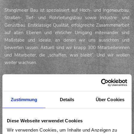
Stanglmeier Bau ist spezialisiert auf Hoch- und Ingenieurbau,
Straßen-, Tief- und Rohrleitungsbau sowie Industrie- und
Gerüstbau. Erstklassige Qualität, erfolgreiche Zusammenarbeit
auf allen Ebenen und ehrlicher Umgang miteinander sind
Maßstäbe und Ideale, an denen wir uns ausrichten und
bewerten lassen. Aktuell sind wir knapp 300 Mitarbeiterinnen
und Mitarbeiter, die „schaffen, was bleibt“. Und wir wollen
weiter wachsen.
Zur Verstärkung unseres Teams suchen wir für unsere
regionalen Bauprojekte eine*n
Zustimmung
Details
Über Cookies
BAUFACHARBEITER*IN TIEFBAU
(M/W/D)
Diese Webseite verwendet Cookies
Ihre Aufgaben:
Wir verwenden Cookies, um Inhalte und Anzeigen zu